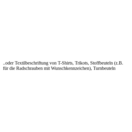
0BA6C5C2-BB9D-4931-ADFD-11F4D5E118B0
C57E90B4-D74F-4988-B149-C77BA9A5E28D
IMG_2194
IMG_2006
IMG_1049
IMG_2156
..oder Textilbeschriftung von T-Shirts, Trikots, Stoffbeuteln (z.B.
für die Radschrauben mit Wunschkennzeichen), Turnbeuteln
IMG_1895
B743280D-4111-49ED-A107-179FE73B2360
IMG_1780
IMG_2064
IMG_2068