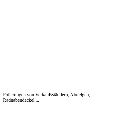
3180E13B-78C6-4CA4-82F8-F486E671412D
IMG_2327
IMG_2337
1F91C750-9998-4E84-A3FE-3881A2F5860F
e0865803-6da6-42de-adfa-01e9e7394ff5
IMG_1103
Folierungen von Verkaufsständern, Alufelgen,
Radnabendeckel,,..
IMG_2393
IMG_2394