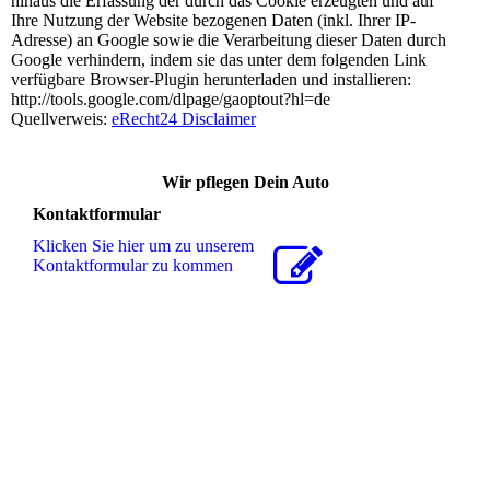
hinaus die Erfassung der durch das Cookie erzeugten und auf
Ihre Nutzung der Website bezogenen Daten (inkl. Ihrer IP-
Adresse) an Google sowie die Verarbeitung dieser Daten durch
Google verhindern, indem sie das unter dem folgenden Link
verfügbare Browser-Plugin herunterladen und installieren:
http://tools.google.com/dlpage/gaoptout?hl=de
Quellverweis:
eRecht24 Disclaimer
Wir pflegen Dein Auto
Kontaktformular
Klicken Sie hier um zu unserem
Kon­takt­for­mu­lar zu kommen
Tel. 05636 999652
Bitte beachten Sie unsere
Öffnungszeiten
So finden Sie uns